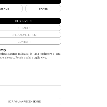
WISHLIST
SHARE
DESCRIZIONE
DETTAGLIO
SPEDIZIONE E RESI
CONTATTI
Italy
mitrasparente
realizzata
in lana cashmere
e
seta
.
etro al centro. Fondo e polsi a
taglio vivo
.
SCRIVI UNA RECENSIONE