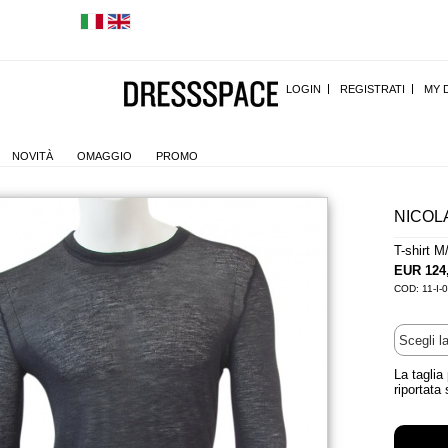
LOGIN
REGISTRATI
MY 
NOVITÀ
OMAGGIO
PROMO
NICOL
T-shirt M
EUR 124
COD: 11-I-
La taglia
riportata 