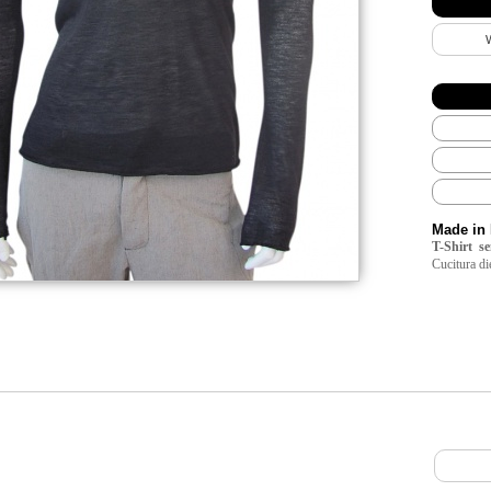
Made in 
T-Shirt
se
Cucitura di