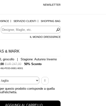
NEWSLETTER
DSPACE
SERVIZIO CLIENTI
SHOPPING BAG
IL MONDO DRESSSPACE
AS & MARK
/L girocollo | Stagione: Autunno Inverno
,00
EUR 247,00
50% Sconto
0-NU-F033-0681-9001
I
 per questo prodotto corrisponde a quella
sull'etichetta.