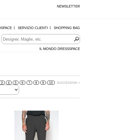
NEWSLETTER
DSPACE
SERVIZIO CLIENTI
SHOPPING BAG
IL MONDO DRESSSPACE
3
4
5
6
7
8
9
10
SUCCESSIVA >