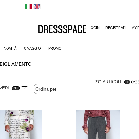
LOGIN
REGISTRATI
MY 
NOVITÀ
OMAGGIO
PROMO
BIGLIAMENTO
271
ARTICOLI
1
2
VEDI
30
60