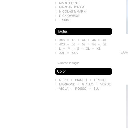
MARC POINT
MARCANDCRAM
NICOLAS & MARK
RICK OWENS
T-SKIN
Taglia
3XS
42
44
46
48
4XS
50
52
54
56
L
M
S
XL
XS
EUR
XXL
XXS
Guarda le taglie
Colori
NERO
BIANCO
GRIGIO
MARRONE
GIALLO
VERDE
VIOLA
ROSSO
BLU