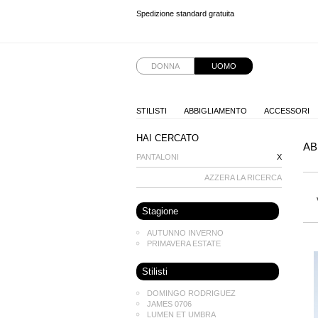
Spedizione standard gratuita
Spedizione standard gratuita
Spedizione standard gratuita
Spedizione standard gratuita
DONNA
UOMO
STILISTI
ABBIGLIAMENTO
ACCESSORI
HAI CERCATO
AB
PANTALONI
X
AZZERA LA RICERCA
Stagione
AUTUNNO INVERNO
PRIMAVERA ESTATE
Stilisti
DOMINGO RODRIGUEZ
JAMES 0706
LUMEN ET UMBRA