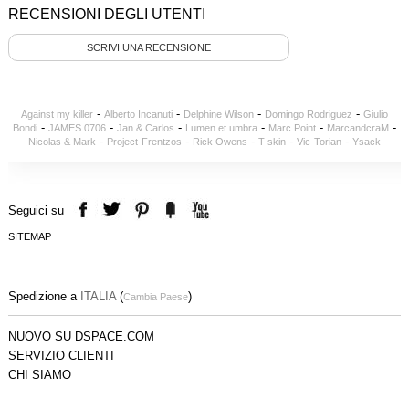
RECENSIONI DEGLI UTENTI
SCRIVI UNA RECENSIONE
-
-
-
-
Against my killer
Alberto Incanuti
Delphine Wilson
Domingo Rodriguez
Giulio
-
-
-
-
-
-
Bondi
JAMES 0706
Jan & Carlos
Lumen et umbra
Marc Point
MarcandcraM
-
-
-
-
-
Nicolas & Mark
Project-Frentzos
Rick Owens
T-skin
Vic-Torian
Ysack
Seguici su
SITEMAP
Spedizione a
ITALIA
(
)
Cambia Paese
NUOVO SU DSPACE.COM
SERVIZIO CLIENTI
CHI SIAMO