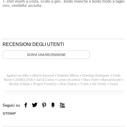
T- shirt inserti a costa, scollo a giro , bordo maniche e bordo fondo a taglio
vivo, vestibilta' asciutta.
RECENSIONI DEGLI UTENTI
SCRIVI UNA RECENSIONE
-
-
-
-
Against my killer
Alberto Incanuti
Delphine Wilson
Domingo Rodriguez
Giulio
-
-
-
-
-
-
Bondi
JAMES 0706
Jan & Carlos
Lumen et umbra
Marc Point
MarcandcraM
-
-
-
-
-
Nicolas & Mark
Project-Frentzos
Rick Owens
T-skin
Vic-Torian
Ysack
Seguici su
SITEMAP