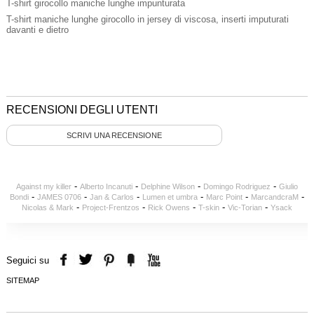
T-shirt girocollo maniche lunghe impunturata
T-shirt maniche lunghe girocollo in jersey di viscosa, inserti imputurati
davanti e dietro
RECENSIONI DEGLI UTENTI
SCRIVI UNA RECENSIONE
-
-
-
-
Against my killer
Alberto Incanuti
Delphine Wilson
Domingo Rodriguez
Giulio
-
-
-
-
-
-
Bondi
JAMES 0706
Jan & Carlos
Lumen et umbra
Marc Point
MarcandcraM
-
-
-
-
-
Nicolas & Mark
Project-Frentzos
Rick Owens
T-skin
Vic-Torian
Ysack
Seguici su
SITEMAP