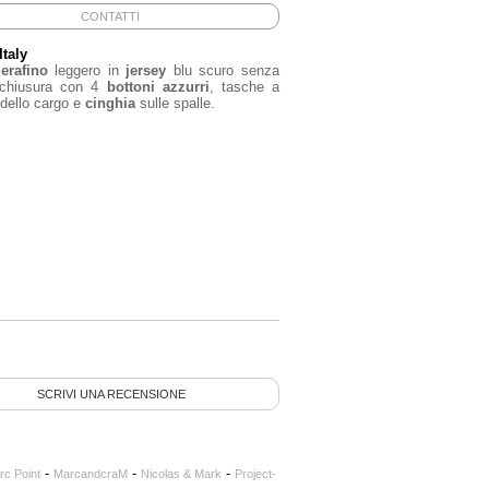
CONTATTI
Italy
Serafino
leggero in
jersey
blu scuro senza
, chiusura con 4
bottoni azzurri
, tasche a
dello cargo e
cinghia
sulle spalle.
SCRIVI UNA RECENSIONE
-
-
-
rc Point
MarcandcraM
Nicolas & Mark
Project-