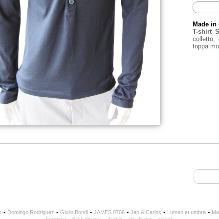
Made in 
T-shirt 
colletto
toppa mo
-
-
-
-
-
-
n
Domingo Rodriguez
Giulio Bondi
JAMES 0706
Jan & Carlos
Lumen et umbra
Ma