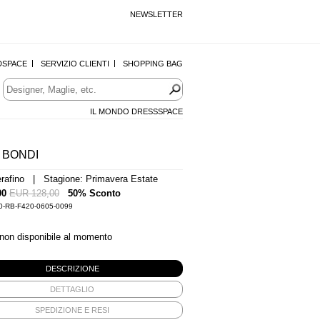
NEWSLETTER
DSPACE
SERVIZIO CLIENTI
SHOPPING BAG
IL MONDO DRESSSPACE
 BONDI
Serafino | Stagione: Primavera Estate
00
EUR 128,00
50% Sconto
0-RB-F420-0605-0099
 non disponibile al momento
DESCRIZIONE
DETTAGLIO
SPEDIZIONE E RESI