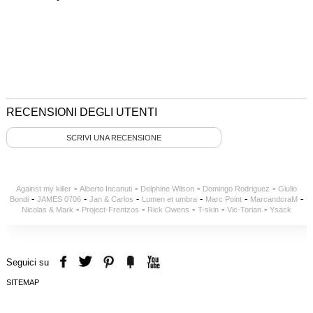
RECENSIONI DEGLI UTENTI
SCRIVI UNA RECENSIONE
-
-
-
-
Against my killer
Alberto Incanuti
Delphine Wilson
Domingo Rodriguez
Giulio
-
-
-
-
-
-
Bondi
JAMES 0706
Jan & Carlos
Lumen et umbra
Marc Point
MarcandcraM
-
-
-
-
-
Nicolas & Mark
Project-Frentzos
Rick Owens
T-skin
Vic-Torian
Ysack
Seguici su
SITEMAP