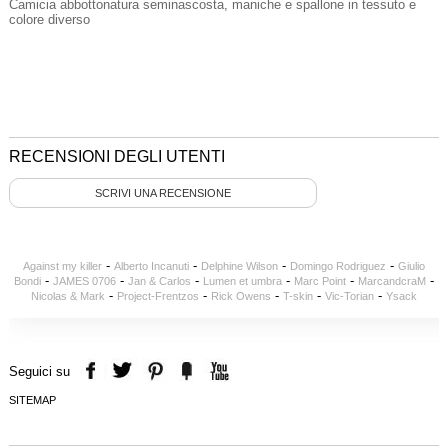
Camicia abbottonatura seminascosta, maniche e spallone in tessuto e
colore diverso
RECENSIONI DEGLI UTENTI
SCRIVI UNA RECENSIONE
-
-
-
-
Against my killer
Alberto Incanuti
Delphine Wilson
Domingo Rodriguez
Giulio
-
-
-
-
-
-
Bondi
JAMES 0706
Jan & Carlos
Lumen et umbra
Marc Point
MarcandcraM
-
-
-
-
-
Nicolas & Mark
Project-Frentzos
Rick Owens
T-skin
Vic-Torian
Ysack
Seguici su
SITEMAP