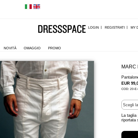
LOGIN
REGISTRATI
MY 
NOVITÀ
OMAGGIO
PROMO
MARC 
Pantalon
EUR 99,
COD: 20-E
La taglia
riportata 