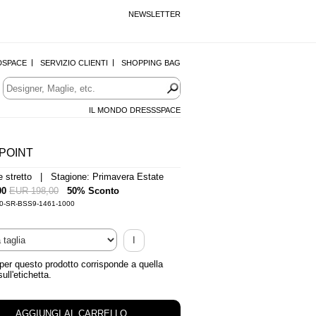
NEWSLETTER
DSPACE
SERVIZIO CLIENTI
SHOPPING BAG
IL MONDO DRESSSPACE
POINT
e stretto | Stagione: Primavera Estate
00
EUR 198,00
50% Sconto
-0-SR-BSS9-1461-1000
I
 per questo prodotto corrisponde a quella
sull'etichetta.