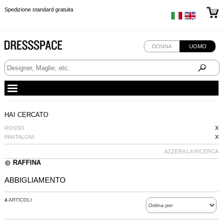
Spedizione standard gratuita
Spedizione standard gratuita
Spedizione standard gratuita
DONNA
UOMO
HAI CERCATO
ROSSO
X
PANTALONI
X
AZZERA LA RICERCA
RAFFINA
ABBIGLIAMENTO
4
ARTICOLI