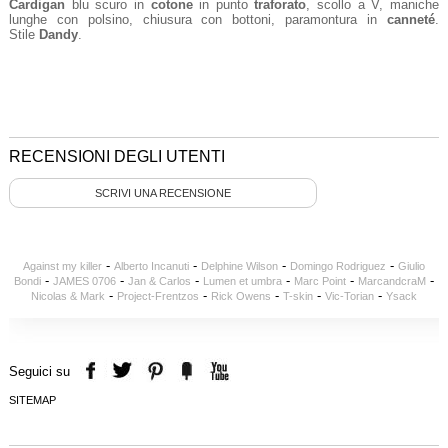
Cardigan
blu scuro in
cotone
in punto
traforato
, scollo a V, maniche
lunghe con polsino, chiusura con bottoni, paramontura in
canneté
.
Stile
Dandy
.
RECENSIONI DEGLI UTENTI
SCRIVI UNA RECENSIONE
-
-
-
-
Against my killer
Alberto Incanuti
Delphine Wilson
Domingo Rodriguez
Giulio
-
-
-
-
-
-
Bondi
JAMES 0706
Jan & Carlos
Lumen et umbra
Marc Point
MarcandcraM
-
-
-
-
-
Nicolas & Mark
Project-Frentzos
Rick Owens
T-skin
Vic-Torian
Ysack
Seguici su
SITEMAP