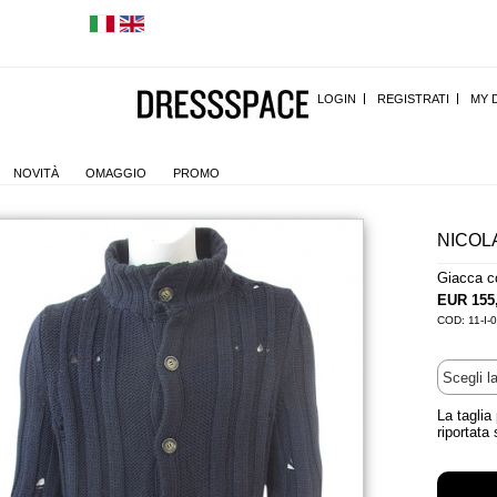
LOGIN
REGISTRATI
MY 
NOVITÀ
OMAGGIO
PROMO
NICOL
Giacca c
EUR 155
COD: 11-I-
La taglia
riportata 