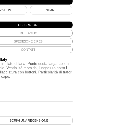
WISHLIST
SHARE
DESCRIZIONE
DETTAGLIO
SPEDIZIONE E RESI
CONTATTI
Italy
in filato di lana. Punto costa larga, collo in
pio. Vestibilità morbida, lunghezza sotto i
llacciatura con bottoni. Particolarità di trafori
l capo.
SCRIVI UNA RECENSIONE