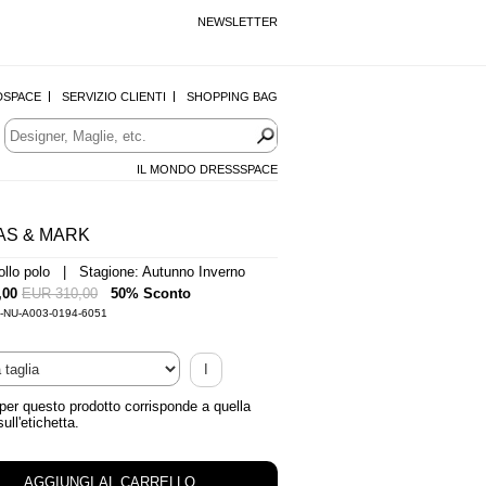
NEWSLETTER
DSPACE
SERVIZIO CLIENTI
SHOPPING BAG
IL MONDO DRESSSPACE
AS & MARK
ollo polo | Stagione: Autunno Inverno
,00
EUR 310,00
50% Sconto
0-NU-A003-0194-6051
I
 per questo prodotto corrisponde a quella
sull'etichetta.