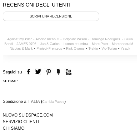
RECENSIONI DEGLI UTENTI
SCRIVI UNA RECENSIONE
-
-
-
-
Against my killer
Alberto Incanuti
Delphine Wilson
Domingo Rodriguez
Giulio
-
-
-
-
-
-
Bondi
JAMES 0706
Jan & Carlos
Lumen et umbra
Marc Point
MarcandcraM
-
-
-
-
-
Nicolas & Mark
Project-Frentzos
Rick Owens
T-skin
Vic-Torian
Ysack
Seguici su
SITEMAP
Spedizione a
ITALIA
(
)
Cambia Paese
NUOVO SU DSPACE.COM
SERVIZIO CLIENTI
CHI SIAMO