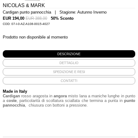
NICOLAS & MARK
Cardigan punto pannocchia | Stagione: Autunno Inverno
EUR 194,00
EUR 388,00
50% Sconto
COD: 07-I-0-AZ-A108-0015-4027
Prodotto non disponibile al momento
DESCRIZIONE
DETTAGLIO
SPEDIZIONE E RESI
CONTATTI
Made in Italy
Cardigan
rosso aragosta in
angora
misto lana a maniche lunghe in punto
a
coste
, particolarità di scollatura sciallata che termina a punta in
punto
pannocchia
, chiusura con bottoni a pressione.