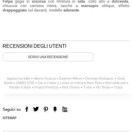
Felpa
grigia in
viscosa
con rifiniture in
seta
, collo alto a
dolcevita
,
chiusura con cerniera intera, tasche a
marsupio
oblique, effetto
drappeggiato
sul davanti, modello
aderente
.
RECENSIONI DEGLI UTENTI
SCRIVI UNA RECENSIONE
-
-
-
-
Against my killer
Alberto Incanuti
Delphine Wilson
Domingo Rodriguez
Giulio
-
-
-
-
-
-
Bondi
JAMES 0706
Jan & Carlos
Lumen et umbra
Marc Point
MarcandcraM
-
-
-
-
-
Nicolas & Mark
Project-Frentzos
Rick Owens
T-skin
Vic-Torian
Ysack
Seguici su
SITEMAP