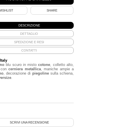
WISHLIST
SHARE
DESCRIZIONE
DETTAGLIO
SPEDIZIONE E RESI
CONTATTI
Italy
no
blu scuro in misto
cotone
, colletto alto,
a con
cerniera metallica
, maniche ampie a
no
, decorazione di
piegoline
sulla schiena,
ersize
.
SCRIVI UNA RECENSIONE