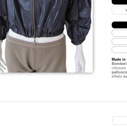
Made in 
Bomberi
chiusur
pallonci
effetto
ov