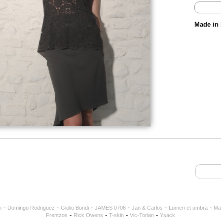
Made in 
-
-
-
-
-
-
n
Domingo Rodriguez
Giulio Bondi
JAMES 0706
Jan & Carlos
Lumen et umbra
Ma
-
-
-
-
Frentzos
Rick Owens
T-skin
Vic-Torian
Ysack