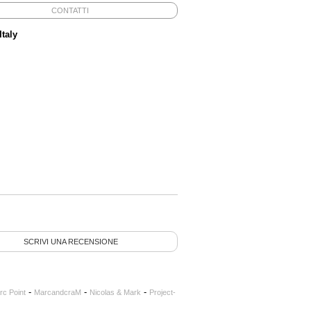
CONTATTI
Italy
SCRIVI UNA RECENSIONE
-
-
-
rc Point
MarcandcraM
Nicolas & Mark
Project-