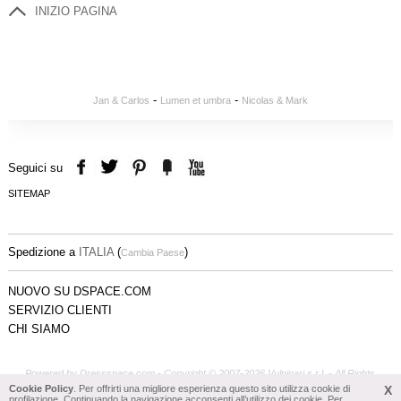
INIZIO PAGINA
-
-
Jan & Carlos
Lumen et umbra
Nicolas & Mark
Seguici su
SITEMAP
Spedizione a
ITALIA
(
)
Cambia Paese
NUOVO SU DSPACE.COM
SERVIZIO CLIENTI
CHI SIAMO
Powered by Dressspace.com - Copyright © 2007-2026 Vulpinari s.r.l. - All Rights
Reserved - P.Iva 00749610408
Cookie Policy
. Per offrirti una migliore esperienza questo sito utilizza cookie di
X
profilazione. Continuando la navigazione acconsenti all’utilizzo dei cookie. Per