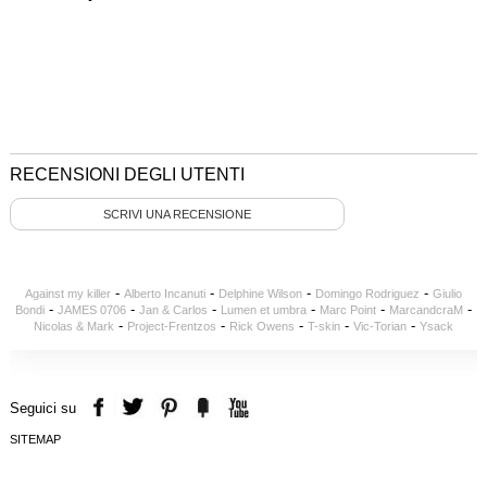
RECENSIONI DEGLI UTENTI
SCRIVI UNA RECENSIONE
-
-
-
-
Against my killer
Alberto Incanuti
Delphine Wilson
Domingo Rodriguez
Giulio
-
-
-
-
-
-
Bondi
JAMES 0706
Jan & Carlos
Lumen et umbra
Marc Point
MarcandcraM
-
-
-
-
-
Nicolas & Mark
Project-Frentzos
Rick Owens
T-skin
Vic-Torian
Ysack
Seguici su
SITEMAP