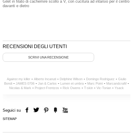
Gilet in filato di cachemire scollo a V, con cucitura ad intarsio per il centro
davanti e dietro
RECENSIONI DEGLI UTENTI
SCRIVI UNA RECENSIONE
-
-
-
-
Against my killer
Alberto Incanuti
Delphine Wilson
Domingo Rodriguez
Giulio
-
-
-
-
-
-
Bondi
JAMES 0706
Jan & Carlos
Lumen et umbra
Marc Point
MarcandcraM
-
-
-
-
-
Nicolas & Mark
Project-Frentzos
Rick Owens
T-skin
Vic-Torian
Ysack
Seguici su
SITEMAP